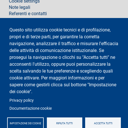
Cookie settings
Note legali
Referenti e contatti
Segui La Statale su
Questo sito utilizza cookie tecnici e di profilazione,
propri e di terze parti, per garantire la corretta
navigazione, analizzare il traffico e misurare l'efficacia
delle attività di comunicazione istituzionale. Se
prosegui la navigazione o clicchi su "Accetta tutti" ne
acconsenti l'utilizzo, oppure puoi personalizzare la
Testo
Università degli Studi di Milano
scelta salvando le tue preferenze e scegliendo quali
Via Festa del Perdono 7 - 20122 Milano
cookie attivare. Per maggiori informazioni e per
Tel.
+39 02 5032 5032
Posta elettronica certificata
sapere come gestirli clicca sul bottone "Impostazione
dei cookie".
Logo
Privacy policy
Documentazione cookie
IMPOSTAZIONE DEI COOKIE
RIFIUTA TUTTI
ACCETTA TUTTI