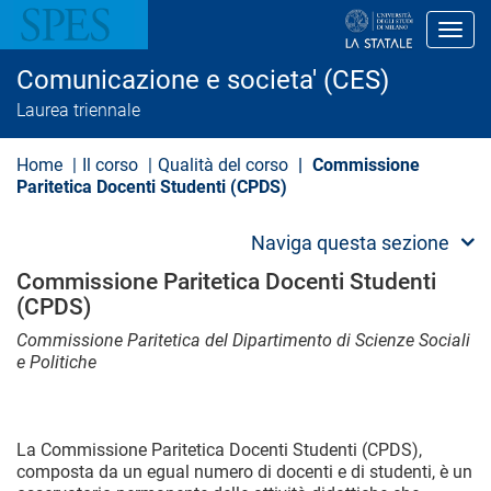
S
a
Toggl
l
t
Comunicazione e societa' (CES)
a
a
Laurea triennale
l
c
o
Home
Il corso
Qualità del corso
Commissione
n
Paritetica Docenti Studenti (CPDS)
t
e
n
Naviga questa sezione
u
t
Commissione Paritetica Docenti Studenti
o
(CPDS)
p
r
Commissione Paritetica del Dipartimento di Scienze Sociali
i
e Politiche
n
c
i
p
a
La Commissione Paritetica Docenti Studenti (CPDS),
l
composta da un egual numero di docenti e di studenti, è un
e