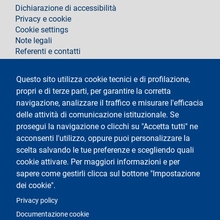
footer
Dichiarazione di accessibilità
Privacy e cookie
Cookie settings
Note legali
Referenti e contatti
Segui La Statale su
Questo sito utilizza cookie tecnici e di profilazione,
propri e di terze parti, per garantire la corretta
navigazione, analizzare il traffico e misurare l'efficacia
delle attività di comunicazione istituzionale. Se
prosegui la navigazione o clicchi su "Accetta tutti" ne
acconsenti l'utilizzo, oppure puoi personalizzare la
Testo
Università degli Studi di Milano
scelta salvando le tue preferenze e scegliendo quali
Via Festa del Perdono 7 - 20122 Milano
cookie attivare. Per maggiori informazioni e per
Tel.
+39 02 5032 5032
Posta elettronica certificata
sapere come gestirli clicca sul bottone "Impostazione
dei cookie".
Logo
Privacy policy
Documentazione cookie