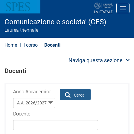
S
a
Toggl
l
t
Comunicazione e societa' (CES)
a
a
Laurea triennale
l
c
o
Home
Il corso
Docenti
n
t
e
Naviga questa sezione
n
u
Docenti
t
o
p
r
Anno Accademico
i
Cerca
n
c
i
Docente
p
a
l
e