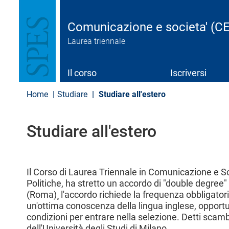
S
a
l
Comunicazione e societa' (C
t
Laurea triennale
a
a
l
c
Il corso
Iscriversi
o
n
Home
Studiare
Studiare all'estero​
t
e
n
Studiare all'estero​
u
t
o
p
r
Il Corso di Laurea Triennale in Comunicazione e Soc
i
Politiche, ha stretto un accordo di "double degree"
n
(Roma)¸ l'accordo richiede la frequenza obbligatoria
c
un'ottima conoscenza della lingua inglese, opport
i
condizioni per entrare nella selezione. Detti scam
p
a
dell'Università degli Studi di Milano.