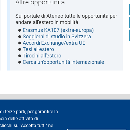
Altre opportunità
Sul portale di Ateneo tutte le opportunità per
andare all'estero in mobilità.
Erasmus KA107 (extra-europa)
Soggiorni di studio in Svizzera
Accordi Exchange/extra UE
Tesi all'estero
Tirocini all'estero
Cerca un'opportunità internazionale
accessibilità
Privacy e cookie
Cookie settings
Note legali
Re
di terze parti, per garantire la
cia delle attività di
Segui La Statale su
icchi su "Accetta tutti" ne